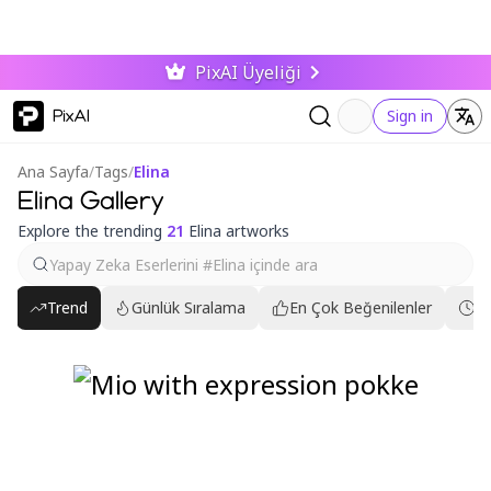
PixAI Üyeliği
PixAI
Sign in
Ana Sayfa
/
Tags
/
Elina
Elina Gallery
Explore the trending
21
Elina artworks
Trend
Günlük Sıralama
En Çok Beğenilenler
En