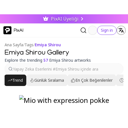
PixAI Üyeliği
PixAI
Sign in
Ana Sayfa
/
Tags
/
Emiya Shirou
Emiya Shirou Gallery
Explore the trending
57
Emiya Shirou artworks
Trend
Günlük Sıralama
En Çok Beğenilenler
En