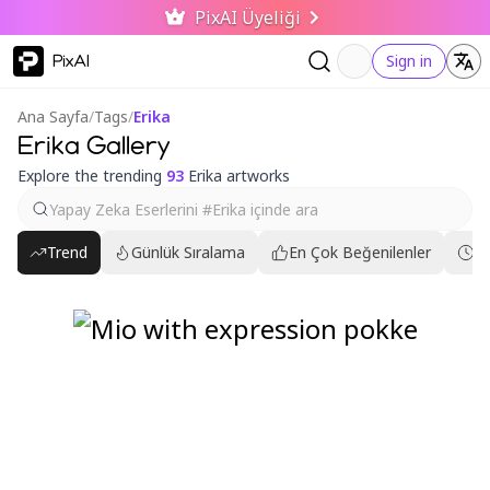
PixAI Üyeliği
PixAI
Sign in
Ana Sayfa
/
Tags
/
Erika
Erika Gallery
Explore the trending
93
Erika artworks
Trend
Günlük Sıralama
En Çok Beğenilenler
En