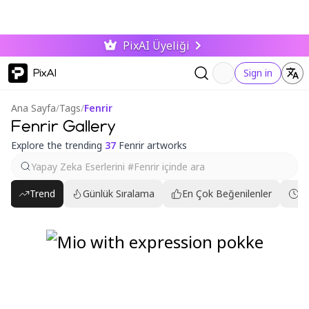
PixAI Üyeliği
PixAI
Sign in
Ana Sayfa
/
Tags
/
Fenrir
Fenrir Gallery
Explore the trending
37
Fenrir artworks
Trend
Günlük Sıralama
En Çok Beğenilenler
En