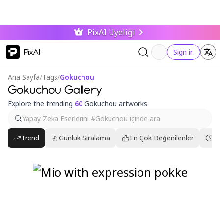
PixAI Üyeliği
PixAI
Sign in
Ana Sayfa
/
Tags
/
Gokuchou
Gokuchou Gallery
Explore the trending
60
Gokuchou artworks
Trend
Günlük Sıralama
En Çok Beğenilenler
En