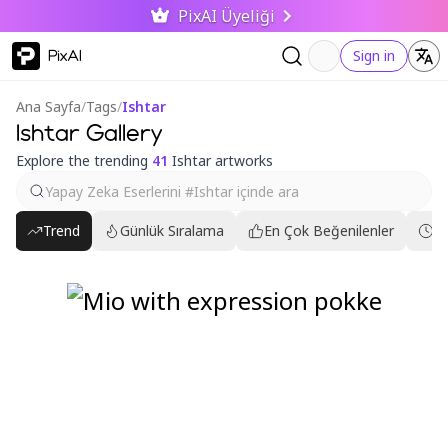
PixAI Üyeliği
PixAI
Sign in
Ana Sayfa
/
Tags
/
Ishtar
Ishtar Gallery
Explore the trending
41
Ishtar artworks
Trend
Günlük Sıralama
En Çok Beğenilenler
En