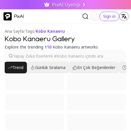
PixAI Üyeliği
PixAI
Sign in
Ana Sayfa
/
Tags
/
Kobo Kanaeru
Kobo Kanaeru Gallery
Explore the trending
110
Kobo Kanaeru artworks
Trend
Günlük Sıralama
En Çok Beğenilenler
En