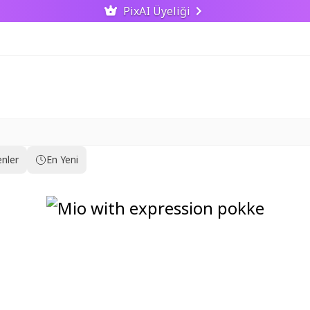
PixAI Üyeliği
nler
En Yeni