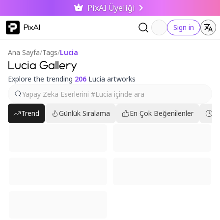
PixAI Üyeliği
PixAI
Sign in
Ana Sayfa
/
Tags
/
Lucia
Lucia Gallery
Explore the trending
206
Lucia artworks
Trend
Günlük Sıralama
En Çok Beğenilenler
En