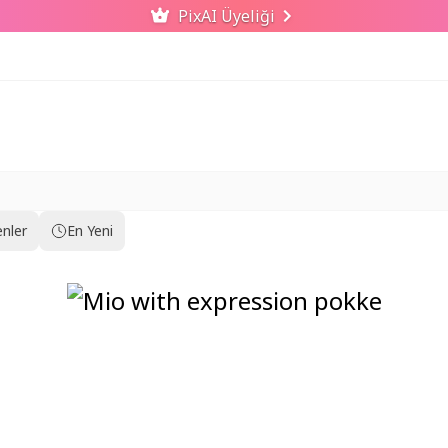
PixAI Üyeliği
nler
En Yeni