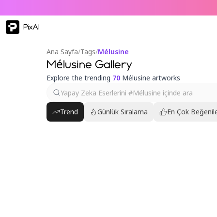
PixAI
Ana Sayfa
/
Tags
/
Mélusine
Mélusine Gallery
Explore the trending
70
Mélusine artworks
Trend
Günlük Sıralama
En Çok Beğenile