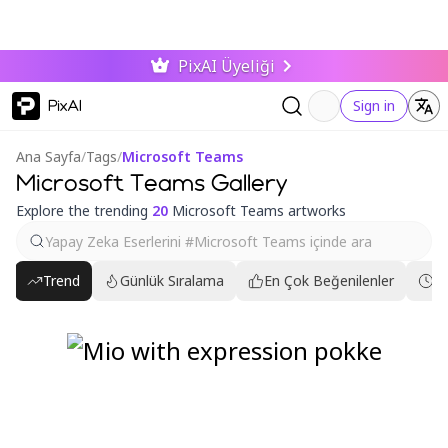
PixAI Üyeliği
PixAI
Sign in
Ana Sayfa
/
Tags
/
Microsoft Teams
Microsoft Teams Gallery
Explore the trending
20
Microsoft Teams artworks
Trend
Günlük Sıralama
En Çok Beğenilenler
En