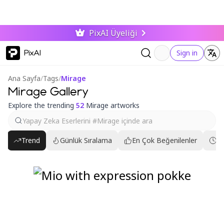
PixAI Üyeliği
PixAI
Sign in
Ana Sayfa
/
Tags
/
Mirage
Mirage Gallery
Explore the trending
52
Mirage artworks
Trend
Günlük Sıralama
En Çok Beğenilenler
En