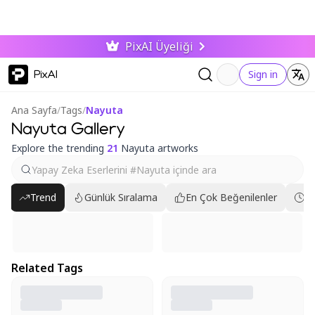
PixAI Üyeliği
PixAI
Sign in
Ana Sayfa
/
Tags
/
Nayuta
Nayuta Gallery
Explore the trending
21
Nayuta artworks
Trend
Günlük Sıralama
En Çok Beğenilenler
En
Related Tags