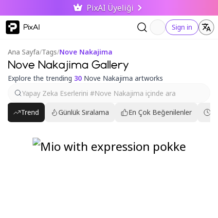
PixAI Üyeliği
PixAI
Sign in
Ana Sayfa
/
Tags
/
Nove Nakajima
Nove Nakajima Gallery
Explore the trending
30
Nove Nakajima artworks
Trend
Günlük Sıralama
En Çok Beğenilenler
En