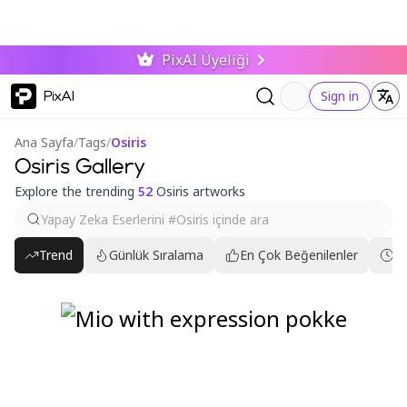
PixAI Üyeliği
PixAI
Sign in
Ana Sayfa
/
Tags
/
Osiris
Osiris Gallery
Explore the trending
52
Osiris artworks
Trend
Günlük Sıralama
En Çok Beğenilenler
En