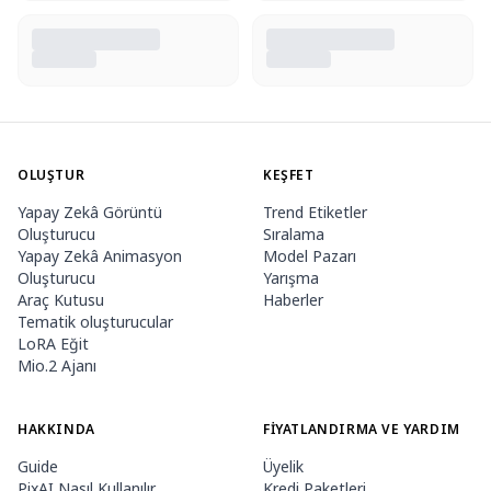
OLUŞTUR
KEŞFET
Yapay Zekâ Görüntü
Trend Etiketler
Oluşturucu
Sıralama
Yapay Zekâ Animasyon
Model Pazarı
Oluşturucu
Yarışma
Araç Kutusu
Haberler
Tematik oluşturucular
LoRA Eğit
Mio.2 Ajanı
HAKKINDA
FIYATLANDIRMA VE YARDIM
Guide
Üyelik
PixAI Nasıl Kullanılır
Kredi Paketleri