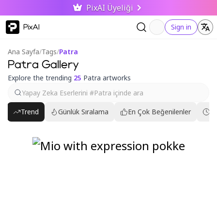
PixAI Üyeliği
PixAI
Sign in
Ana Sayfa
/
Tags
/
Patra
Patra Gallery
Explore the trending
25
Patra artworks
Trend
Günlük Sıralama
En Çok Beğenilenler
En