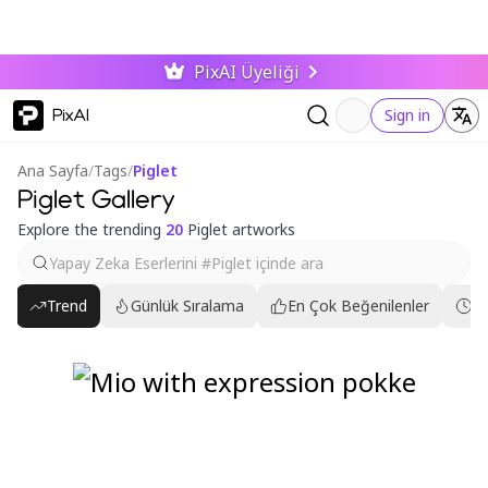
PixAI Üyeliği
PixAI
Sign in
Ana Sayfa
/
Tags
/
Piglet
Piglet Gallery
Explore the trending
20
Piglet artworks
Trend
Günlük Sıralama
En Çok Beğenilenler
En