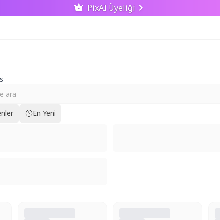
PixAI Üyeliği
s
nler
En Yeni