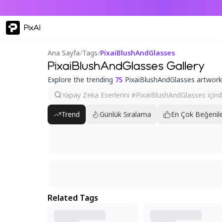
PixAI
Ana Sayfa
/
Tags
/
PixaiBlushAndGlasses
PixaiBlushAndGlasses Gallery
Explore the trending
75
PixaiBlushAndGlasses artwork
Trend
Günlük Sıralama
En Çok Beğenile
Related Tags