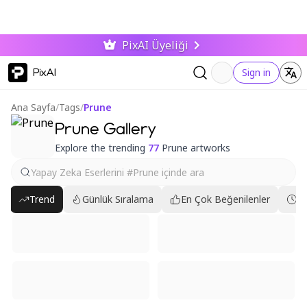
PixAI Üyeliği
PixAI
Sign in
Ana Sayfa
/
Tags
/
Prune
Prune Gallery
Explore the trending
77
Prune artworks
Trend
Günlük Sıralama
En Çok Beğenilenler
En