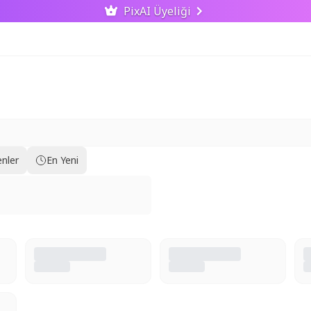
PixAI Üyeliği
nler
En Yeni