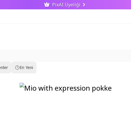
PixAI Üyeliği
nler
En Yeni