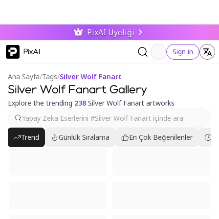
PixAI Üyeliği
PixAI
Sign in
Ana Sayfa
/
Tags
/
Silver Wolf Fanart
Silver Wolf Fanart Gallery
Explore the trending
238
Silver Wolf Fanart artworks
Trend
Günlük Sıralama
En Çok Beğenilenler
En