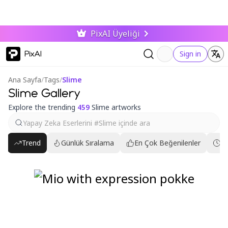
PixAI Üyeliği
PixAI
Sign in
Ana Sayfa
/
Tags
/
Slime
Slime Gallery
Explore the trending
459
Slime artworks
Trend
Günlük Sıralama
En Çok Beğenilenler
En