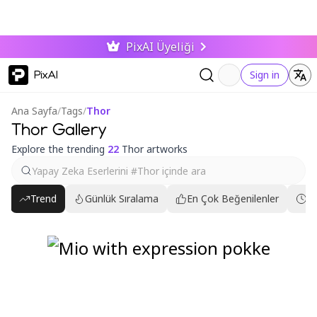
PixAI Üyeliği
PixAI
Sign in
Ana Sayfa
/
Tags
/
Thor
Thor Gallery
Explore the trending
22
Thor artworks
Trend
Günlük Sıralama
En Çok Beğenilenler
En