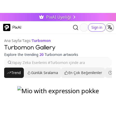
PixAI Üyeliği
PixAI
Sign in
Ana Sayfa
/
Tags
/
Turbomon
Turbomon Gallery
Explore the trending
20
Turbomon artworks
Trend
Günlük Sıralama
En Çok Beğenilenler
En