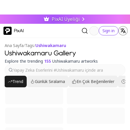
PixAI Üyeliği
PixAI
Sign in
Ana Sayfa
/
Tags
/
Ushiwakamaru
Ushiwakamaru Gallery
Explore the trending
155
Ushiwakamaru artworks
Trend
Günlük Sıralama
En Çok Beğenilenler
En