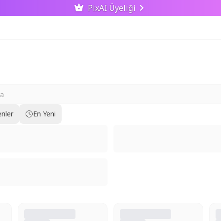
PixAI Üyeliği
nler
En Yeni