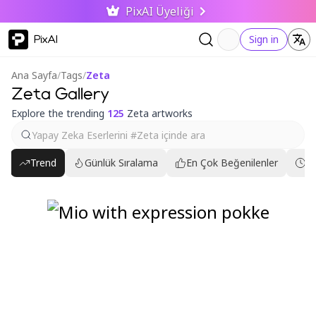
PixAI Üyeliği
PixAI
Sign in
Ana Sayfa
/
Tags
/
Zeta
Zeta Gallery
Explore the trending
125
Zeta artworks
Trend
Günlük Sıralama
En Çok Beğenilenler
En