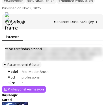
#
Halloween
#
Murasaki Shion
#
Hololive Production
Published on Nov 9, 2025
いのき
Görülecek Daha Fazla Şey
İstemler
Lorem ipsum dolor sit amet, consectetur adipiscing elit, sed do
Yazar tarafından gizlendi
eiusmod tempor incididunt ut labore et dolore magna aliqua. Ut
enim ad minim veniam, quis nostrud exercitation ullamco
laboris nisi ut aliquip ex ea commodo consequat. Duis aute irure
Parametreleri Göster
dolor in reprehenderit in voluptate velit esse cillum dolore eu
Model
Mio MotionBrush
fugiat nulla pariatur. Excepteur sint occaecat cupidatat non
proident, sunt in culpa qui officia deserunt mollit anim id est
Mod
professional
laborum.
Süre
5
Profesyonel Animasyon
Başlangıç
Karesi