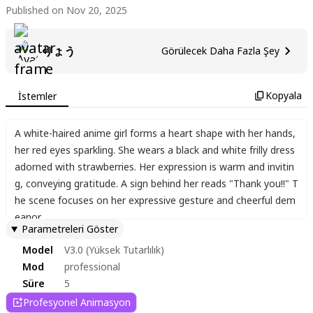
Published on Nov 20, 2025
りょう
Görülecek Daha Fazla Şey
Kopyala
İstemler
A white-haired anime girl forms a heart shape with her hands
,
her red eyes sparkling. She wears a black and white frilly dress
adorned with strawberries. Her expression is warm and invitin
g
,
conveying gratitude. A sign behind her reads "Thank you!!" T
he scene focuses on her expressive gesture and cheerful dem
eanor.
Parametreleri Göster
Model
V3.0 (Yüksek Tutarlılık)
Mod
professional
Süre
5
Profesyonel Animasyon