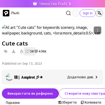
Членство PixAI
PixAI
Sign in
Cute cats
58
4.96k
Published on Sep 13, 2023
猫| 𝐀𝐦𝐩𝐢𝐫𝐨𝐭 彡★
Додатково див.
Використати як референс
Створити нову ілюстра
Зберегти
Копіювати
Підказки