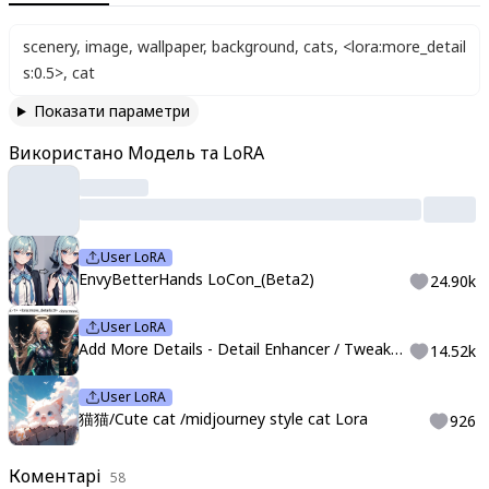
scenery
,
image
,
wallpaper
,
background
,
cats
,
<lora:more_detail
s:0.5>
,
cat
Показати параметри
Використано Модель та LoRA
User LoRA
EnvyBetterHands LoCon_(Beta2)
24.90k
User LoRA
Add More Details - Detail Enhancer / Tweaker (细节调整) LoRA
14.52k
User LoRA
猫猫/Cute cat /midjourney style cat Lora
926
Коментарі
58