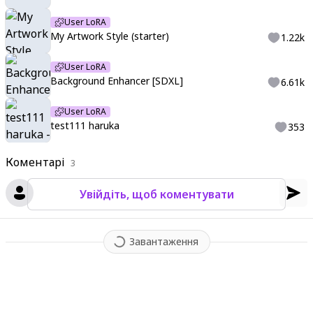
e,watermark,username,artist name}}
,
{{retro style,poor-qualit
y }}
,
My Artwork style
,
((4k,8k,Ultra HD))
,
((Masterpiece :1.2))
,
((B
User LoRA
est quality :1.2))
,
((Detailed :1.5))
,
((Detailed background :1.5))
My Artwork Style (starter)
1.22k
User LoRA
Background Enhancer [SDXL]
6.61k
User LoRA
test111 haruka
353
Коментарі
3
Увійдіть, щоб коментувати
Завантаження