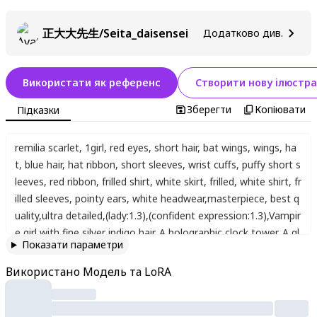
正大大先生/Seita_daisensei
Додатково див.
Використати як референс
Створити нову ілюстра
Зберегти
Копіювати
Підказки
remilia scarlet
,
1girl
,
red eyes
,
short hair
,
bat wings
,
wings
,
ha
t
,
blue hair
,
hat ribbon
,
short sleeves
,
wrist cuffs
,
puffy short s
leeves
,
red ribbon
,
frilled shirt
,
white skirt
,
frilled
,
white shirt
,
fr
illed sleeves
,
pointy ears
,
white headwear
,
masterpiece
,
best q
uality
,
ultra detailed
,
(lady:1.3)
,
(confident expression:1.3)
,
Vampir
e girl with fine silver indigo hair. A holographic clock tower. A gl
Показати параметри
owing hexagram in the sky. Lightning. A world with an original
and fantastical atmosphere
,
red moon
,
beautiful composition
,
Використано Модель та LoRA
cinematic lighting
,
extremely detailed
,
8k
,
cinematic postproc
essing
,
{{bad fingers,bad-anatomy,missing-fingers}}
,
{{signatur