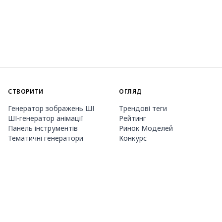
СТВОРИТИ
ОГЛЯД
Генератор зображень ШІ
Трендові теги
ШІ-генератор анімації
Рейтинг
Панель інструментів
Ринок Моделей
Тематичні генератори
Конкурс
Навчання LoRA
Новини
Агент Mio.2
Studio
ПРО НАС
ЦІНИ ТА ДОВІДКА
Guide
Членство