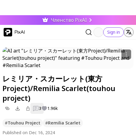
Членство PixAI
PixAI
Sign in
レミリア・スカーレット(東方
Project)/Remilia Scarlet(touhou
project)
3
1.96k
#
Touhou Project
#
Remilia Scarlet
Published on Dec 16, 2024