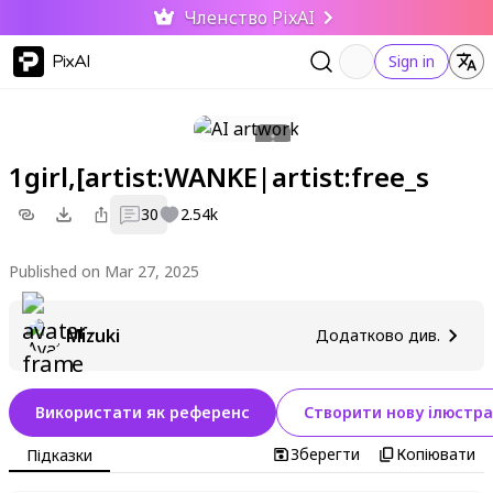
Членство PixAI
PixAI
Sign in
1girl,[artist:WANKE|artist:free_s
30
2.54k
Published on Mar 27, 2025
Mizuki
Додатково див.
Використати як референс
Створити нову ілюстра
Зберегти
Копіювати
Підказки