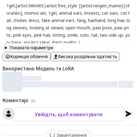
1girl
,
[artist:WANKE|artist:free_style |[artist:ningen_mame]|cil
oranko]
,
momoi airi
,
1girl
,
animal ears
,
breasts
,
cat ears
,
cat t
ail
,
choker
,
dress
,
fake animal ears
,
fang
,
hairband
,
long hair
,
lo
ng sleeves
,
looking at viewer
,
open mouth
,
paw pose
,
paw pri
nt
,
pink eyes
,
pink hair
,
sitting
,
smile
,
solo
,
tail
,
two side up
,
yo
ru bana
,
project sekai
,
(best quality, )
Показати параметри
Корекція обличчя
Висока роздільна здатність
Використано Модель та LoRA
Коментарі
30
Увійдіть, щоб коментувати
Завантаження