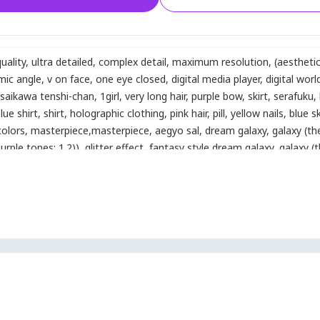
uality
,
ultra detailed
,
complex detail
,
maximum resolution
,
(aesthetic
mic angle
,
v on face
,
one eye closed
,
digital media player
,
digital worl
saikawa tenshi-chan
,
1girl
,
very long hair
,
purple bow
,
skirt
,
serafuku
,
lue shirt
,
shirt
,
holographic clothing
,
pink hair
,
pill
,
yellow nails
,
blue sk
olors
,
masterpiece
,
masterpiece
,
aegyo sal
,
dream galaxy
,
galaxy (t
purple tones: 1.2))
,
glitter effect
,
fantasy style
,
dream galaxy
,
galaxy (
tones: 1.2))
,
((purple tones: 1.2))
,
glitter effect
,
fantasy style
,