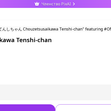
Членство PixAI
a Tenshi-chan