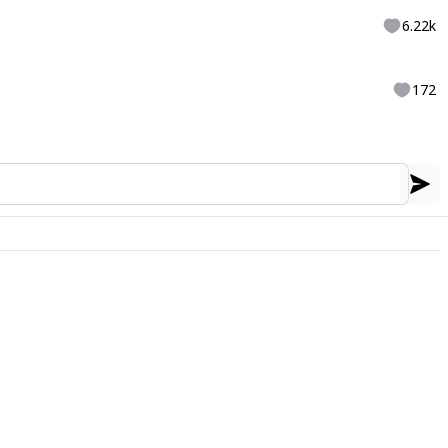
6.22k
172