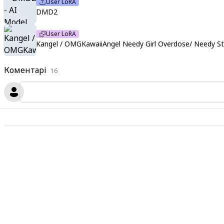
User LoRA
DMD2
User LoRA
Kangel / OMGKawaiiAngel Needy Girl Overdose/ Needy Str
Коментарі
16