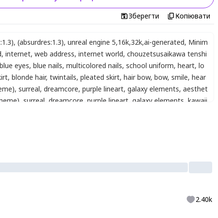
Зберегти
Копіювати
:1.3)
,
(absurdres:1.3)
,
unreal engine 5
,
16k
,
32k
,
ai-generated
,
Minim
d
,
internet
,
web address
,
internet world
,
chouzetsusaikawa tenshi
blue eyes
,
blue nails
,
multicolored nails
,
school uniform
,
heart
,
lo
irt
,
blonde hair
,
twintails
,
pleated skirt
,
hair bow
,
bow
,
smile
,
hear
heme)
,
surreal
,
dreamcore
,
purple lineart
,
galaxy elements
,
aesthet
theme)
,
surreal
,
dreamcore
,
purple lineart
,
galaxy elements
,
kawaii
2.40k