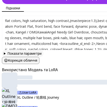
Підказки
flat colors
,
high saturation
,
high contrast
,
(masterpiece:1.3)
,
best q
alism Portrait Flat
,
front bend
,
face forward
,
dynamic pose
,
dyna
-chan
,
Kangel / OMGKawaiiAngel Needy Girl Overdose
,
chouzetsu
ng sleeves
,
multiple hair bows
,
pink nails
,
blue hair
,
open mouth
,
b
t hair ornament
,
multicolored hair
,
<lora:outline_xl_end:-2>
,
Neon c
ic
,
soft colors
,
pastel colors
,
colored lineart
,
((blue tones: 1.2))
,
((
Показати параметри
style
,
aesthetic
,
soft colors
,
pastel colors
,
colored lineart
,
((blue 
Корекція обличчя
Використано Модель та LoRA
User LoRA
XL Outline / 轮廓线 Journey