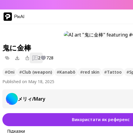
PixAI
鬼に金棒
2
728
#
Oni
#
Club (weapon)
#
Kanabō
#
red skin
#
Tattoo
#
S
Published on May 18, 2025
メリィ/Mary
Використати як референс
Підказки