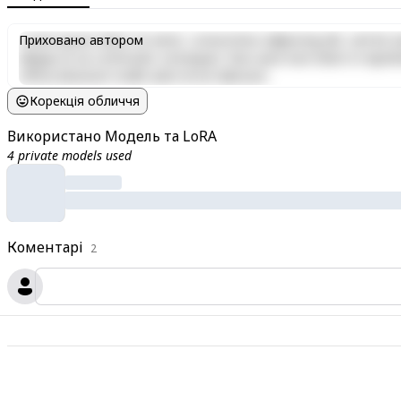
Lorem ipsum dolor sit amet, consectetur adipiscing elit, sed do e
Приховано автором
aliquip ex ea commodo consequat. Duis aute irure dolor in reprehen
officia deserunt mollit anim id est laborum.
Корекція обличчя
Використано Модель та LoRA
4 private models used
Коментарі
2