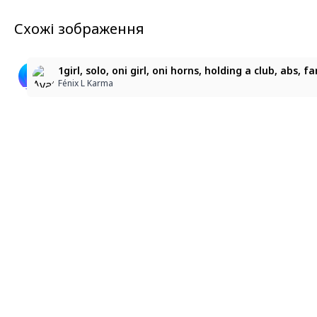
Схожі зображення
6
6
鬼娘
鬼娘
1girl, solo, oni girl, oni horns, holding a club, abs,
白帯
白帯
Fénix L Karma