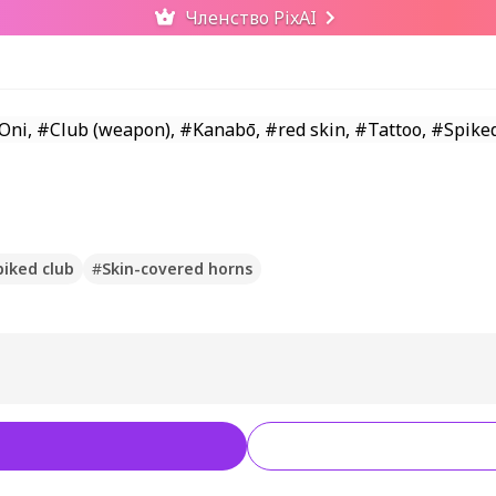
Членство PixAI
piked club
#
Skin-covered horns