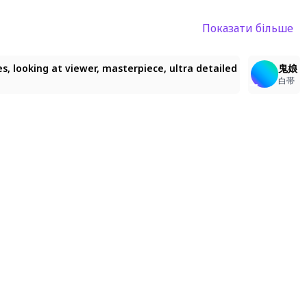
Показати більше
5
1
eyes, looking at viewer, masterpiece, ultra detailed
鬼娘
白帯