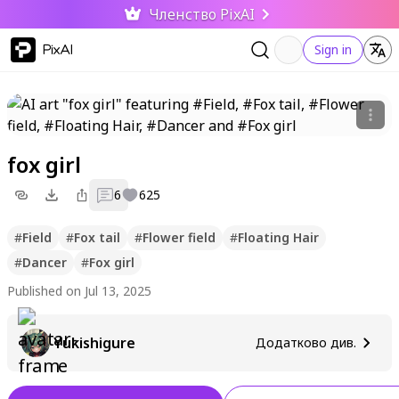
Членство PixAI
PixAI
Sign in
fox girl
6
625
#
Field
#
Fox tail
#
Flower field
#
Floating Hair
#
Dancer
#
Fox girl
Published on Jul 13, 2025
Yukishigure
Додатково див.