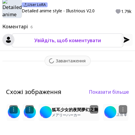
User LoRA
Detailed anime style - Illustrious V2.0
1.79k
Коментарі
6
Увійдіть, щоб коментувати
Завантаження
Схожі зображення
Показати більше
1
3
6
4
狐耳少女的夜間夢幻之舞
上官零
上官零
上官零
メアリーハーカー