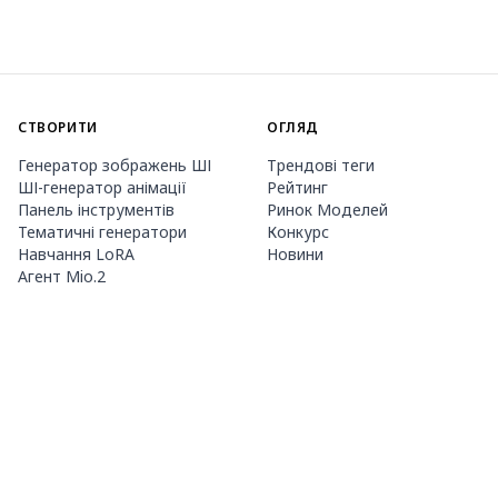
СТВОРИТИ
ОГЛЯД
Генератор зображень ШІ
Трендові теги
ШІ-генератор анімації
Рейтинг
Панель інструментів
Ринок Моделей
Тематичні генератори
Конкурс
Навчання LoRA
Новини
Агент Mio.2
ПРО НАС
ЦІНИ ТА ДОВІДКА
Guide
Членство
Як користуватися PixAI
Пакети кредитів
Tsubaki.2
Контакти
МОБІЛЬНИЙ ДОДАТОК
Знайомство з Mio
Правила контенту
App Store