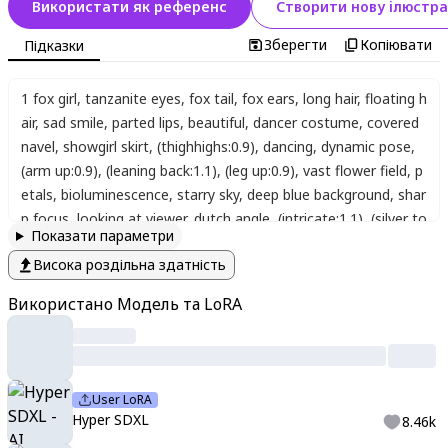
Використати як референс
Створити нову ілюстра
Зберегти
Копіювати
Підказки
1 fox girl
,
tanzanite eyes
,
fox tail
,
fox ears
,
long hair
,
floating h
air
,
sad smile
,
parted lips
,
beautiful
,
dancer costume
,
covered
navel
,
showgirl skirt
,
(thighhighs:0.9)
,
dancing
,
dynamic pose
,
(arm up:0.9)
,
(leaning back:1.1)
,
(leg up:0.9)
,
vast flower field
,
p
etals
,
bioluminescence
,
starry sky
,
deep blue background
,
shar
p focus
,
looking at viewer
,
dutch angle
,
(intricate:1.1)
,
(silver to
Показати параметри
ne:1.1)
,
(white tone:1.1)
,
(silver theme:1.1)
,
anime coloring
,
hig
Висока роздільна здатність
h contrast
,
masterpiece
,
best quality
,
very aesthetic
,
absurdre
s
,
detailed background
,
newest
,
ai-generated
,
intricate detail
Використано Модель та LoRA
s
,
scenery
,
User LoRA
Hyper SDXL
8.46k