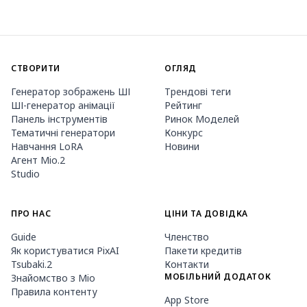
СТВОРИТИ
ОГЛЯД
Генератор зображень ШІ
Трендові теги
ШІ-генератор анімації
Рейтинг
Панель інструментів
Ринок Моделей
Тематичні генератори
Конкурс
Навчання LoRA
Новини
Агент Mio.2
Studio
ПРО НАС
ЦІНИ ТА ДОВІДКА
Guide
Членство
Як користуватися PixAI
Пакети кредитів
Tsubaki.2
Контакти
МОБІЛЬНИЙ ДОДАТОК
Знайомство з Mio
Правила контенту
App Store