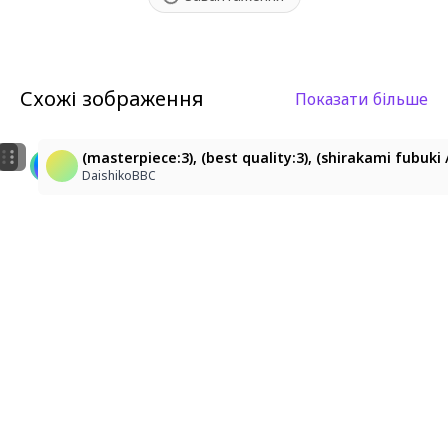
Схожі зображення
Показати більше
1
1
フブちゃん
いたずらな笑顔
(masterpiece:3), (best quality:3), (shirakami fubuki
なおなお
浜咲
DaishikoBBC