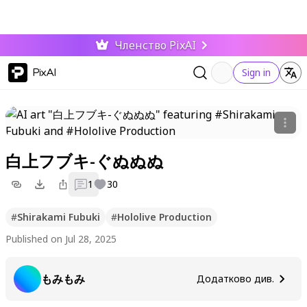
Членство PixAI
PixAI
Sign in
白上フブキ-ぐぬぬぬ
1
30
#
Shirakami Fubuki
#
Hololive Production
Published on Jul 28, 2025
もみもみ
Додатково див.