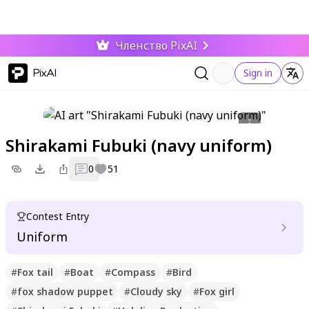
Членство PixAI
PixAI
Sign in
Shirakami Fubuki (navy uniform)
0
51
Contest Entry
Uniform
#
Fox tail
#
Boat
#
Compass
#
Bird
#
fox shadow puppet
#
Cloudy sky
#
Fox girl