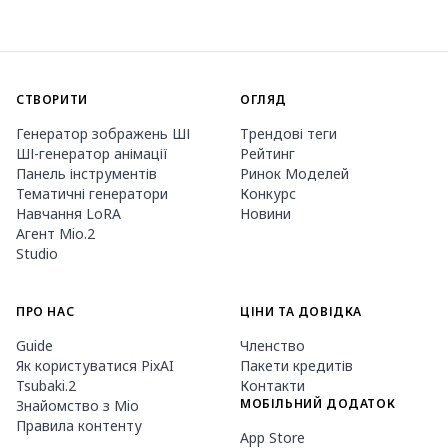
СТВОРИТИ
ОГЛЯД
Генератор зображень ШІ
Трендові теги
ШІ-генератор анімації
Рейтинг
Панель інструментів
Ринок Моделей
Тематичні генератори
Конкурс
Навчання LoRA
Новини
Агент Mio.2
Studio
ПРО НАС
ЦІНИ ТА ДОВІДКА
Guide
Членство
Як користуватися PixAI
Пакети кредитів
Tsubaki.2
Контакти
МОБІЛЬНИЙ ДОДАТОК
Знайомство з Mio
Правила контенту
App Store