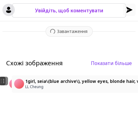
Увійдіть, щоб коментувати
Завантаження
Схожі зображення
Показати більше
1
2
1girl, seia\(blue archive\), yellow eyes, blonde hair, 
猫耳の船員。
1girl, seia\(blue archive\), yellow eyes, blonde hai
LL Cheung
石川豊
LL Cheung