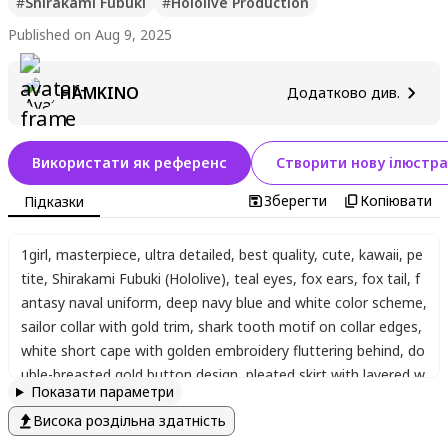
#
Shirakami Fubuki
#
Hololive Production
Published on Aug 9, 2025
HAMKINO
Додатково див.
Використати як референс
Створити нову ілюстра
Зберегти
Копіювати
Підказки
1girl
,
masterpiece
,
ultra detailed
,
best quality
,
cute
,
kawaii
,
pe
tite
,
Shirakami Fubuki (Hololive)
,
teal eyes
,
fox ears
,
fox tail
,
f
antasy naval uniform
,
deep navy blue and white color scheme
,
sailor collar with gold trim
,
shark tooth motif on collar edges
,
white short cape with golden embroidery fluttering behind
,
do
uble-breasted gold button design
,
pleated skirt with layered w
Показати параметри
ave patterns and subtle glowing accents
,
thigh-high stockings
Висока роздільна здатність
with golden anchor emblem embroidery
,
garter stockings
,
whi
te thigh-high with gold trim
,
white gloves with golden cuffs
,
or