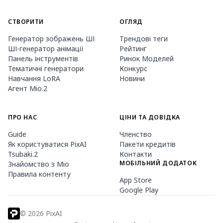
СТВОРИТИ
ОГЛЯД
Генератор зображень ШІ
Трендові теги
ШІ-генератор анімації
Рейтинг
Панель інструментів
Ринок Моделей
Тематичні генератори
Конкурс
Навчання LoRA
Новини
Агент Mio.2
ПРО НАС
ЦІНИ ТА ДОВІДКА
Guide
Членство
Як користуватися PixAI
Пакети кредитів
Tsubaki.2
Контакти
МОБІЛЬНИЙ ДОДАТОК
Знайомство з Mio
Правила контенту
App Store
Google Play
©
2026
PixAI