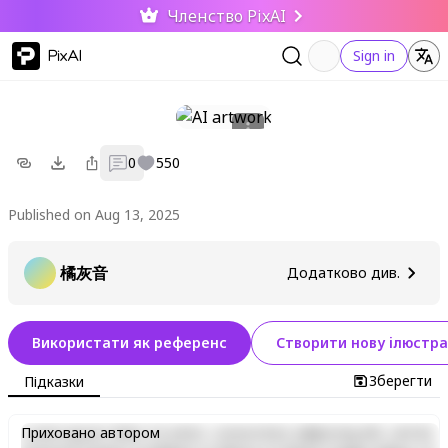
Членство PixAI
PixAI
Sign in
0
550
Published on Aug 13, 2025
橘灰音
Додатково див.
Використати як референс
Створити нову ілюстра
Зберегти
Підказки
Lorem ipsum dolor sit amet, consectetur adipiscing elit, sed do
Приховано автором