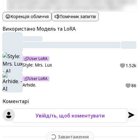
eiusmod tempor incididunt ut labore et dolore magna aliqua. Ut
enim ad minim veniam, quis nostrud exercitation ullamco
laboris nisi ut aliquip ex ea commodo consequat. Duis aute irure
Корекція обличчя
Помічник запитів
dolor in reprehenderit in voluptate velit esse cillum dolore eu
fugiat nulla pariatur. Excepteur sint occaecat cupidatat non
Використано Модель та LoRA
proident, sunt in culpa qui officia deserunt mollit anim id est
laborum.
User LoRA
Style: Mrs. Lux
1.52k
User LoRA
Arhide.
86
Коментарі
Увійдіть, щоб коментувати
Завантаження