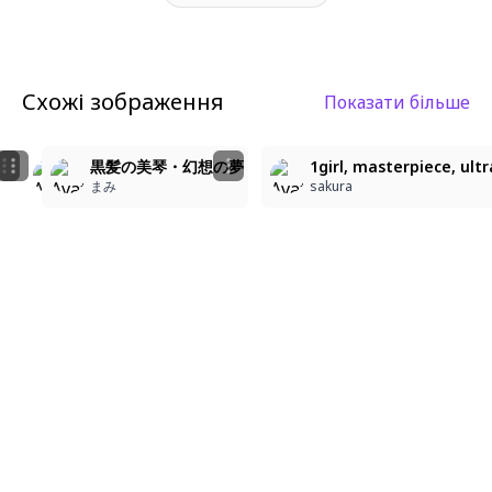
Схожі зображення
Показати більше
3
1
4
1girl, masterpiece, ultra detailed, looking at viewer,
黒髪の美琴・幻想の夢
1girl, masterpiece, ult
離苑
ももちゃん
まみ
sakura