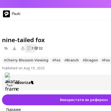
PixAI
nine-tailed fox
1
32
#
Cherry Blossom Viewing
#
Fox
#
Branch
#
Dragon
#
Fox 
Published on Aug 19, 2025
sasoriza🐈
Використати як референс
Підказки