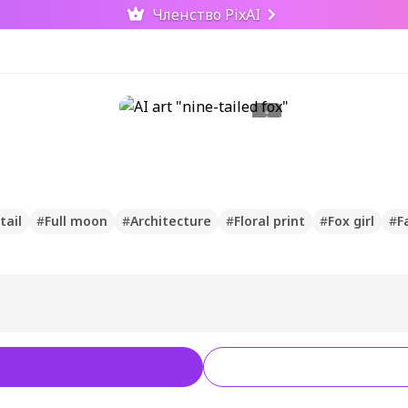
Членство PixAI
tail
#
Full moon
#
Architecture
#
Floral print
#
Fox girl
#
F