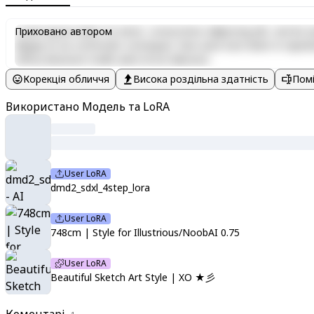
Lorem ipsum dolor sit amet, consectetur adipiscing elit, sed do e
Приховано автором
aliquip ex ea commodo consequat. Duis aute irure dolor in reprehen
officia deserunt mollit anim id est laborum.
Корекція обличчя
Висока роздільна здатність
Помі
Використано Модель та LoRA
User LoRA
dmd2_sdxl_4step_lora
User LoRA
748cm | Style for Illustrious/NoobAI 0.75
User LoRA
Beautiful Sketch Art Style | XO ★彡