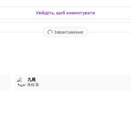
Увійдіть, щоб коментувати
Завантаження
5
九尾
夜桜 翼