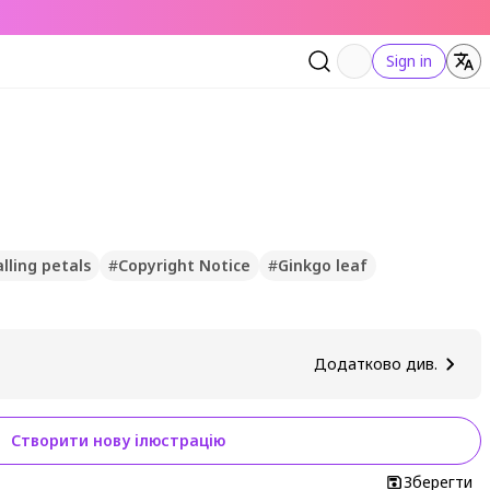
Sign in
alling petals
#
Copyright Notice
#
Ginkgo leaf
Додатково див.
Створити нову ілюстрацію
Зберегти