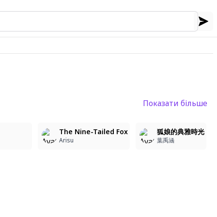
Показати більше
5
6
The Nine-Tailed Fox
狐娘的典雅時光
Arisu
葉禹涵