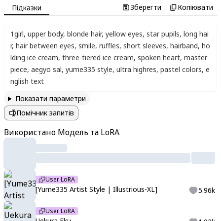
Зберегти
Копіювати
Підказки
1girl
,
upper body
,
blonde hair
,
yellow eyes
,
star pupils
,
long hai
r
,
hair between eyes
,
smile
,
ruffles
,
short sleeves
,
hairband
,
ho
lding ice cream
,
three-tiered ice cream
,
spoken heart
,
master
piece
,
aegyo sal
,
yume335 style
,
ultra highres
,
pastel colors
,
e
nglish text
Показати параметри
Помічник запитів
Використано Модель та LoRA
User LoRA
[Yume335 Artist Style | Illustrious-XL]
5.96k
User LoRA
Uekura Eku