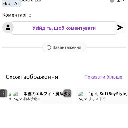
1.02k
Коментарі
2
Увійдіть, щоб коментувати
Завантаження
Схожі зображення
Показати більше
5
4
3
8k, masterpiece, delicate illustration, flat color, bea
Momo🍨
氷雪のエルフィ・魔法少女
1girl, SoftBoyStyle
あや
はるも
柏木沙也加
ましゅまろ