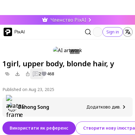
Членство PixAI
PixAI
Sign in
1girl, upper body, blonde hair, y
2
468
Published on Aug 23, 2025
Dahong Song
Додатково див.
Використати як референс
Створити нову ілюстра