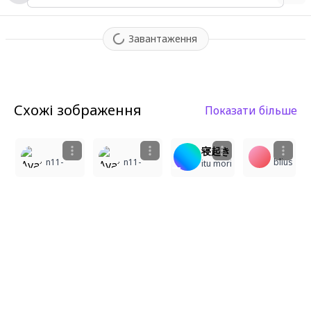
Завантаження
Схожі зображення
Показати більше
1
1
5
寝起き
n11-
n11-
blius
itu mori