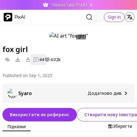
Членство PixAI
PixAI
Sign in
fox girl
44
4.02k
Published on Sep 1, 2025
Syaro
Додатково див.
Використати як референс
Створити нову ілюстра
Зберегти
Підказки