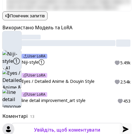
eiusmod tempor incididunt ut labore et dolore magna aliqua. Ut
enim ad minim veniam, quis nostrud exercitation ullamco
laboris nisi ut aliquip ex ea commodo consequat. Duis aute irure
Помічник запитів
dolor in reprehenderit in voluptate velit esse cillum dolore eu
fugiat nulla pariatur. Excepteur sint occaecat cupidatat non
Використано Модель та LoRA
proident, sunt in culpa qui officia deserunt mollit anim id est
laborum.
User LoRA
Niji-style①
5.49k
User LoRA
Eyes / Detailed Anime & Douyin Style
2.54k
User LoRA
line detail improvement_art style
453
Коментарі
13
Увійдіть, щоб коментувати