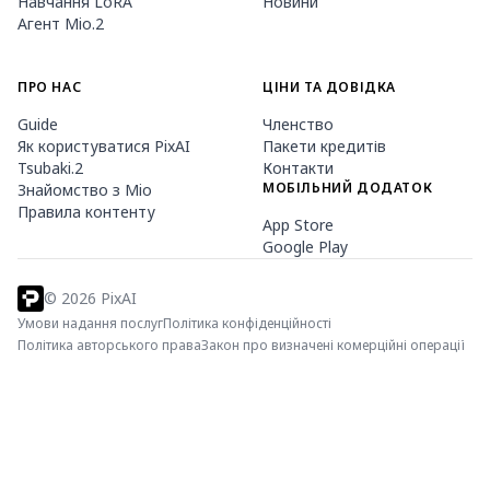
Навчання LoRA
Новини
Агент Mio.2
ПРО НАС
ЦІНИ ТА ДОВІДКА
Guide
Членство
Як користуватися PixAI
Пакети кредитів
Tsubaki.2
Контакти
МОБІЛЬНИЙ ДОДАТОК
Знайомство з Mio
Правила контенту
App Store
Google Play
©
2026
PixAI
Умови надання послуг
Політика конфіденційності
Політика авторського права
Закон про визначені комерційні операції