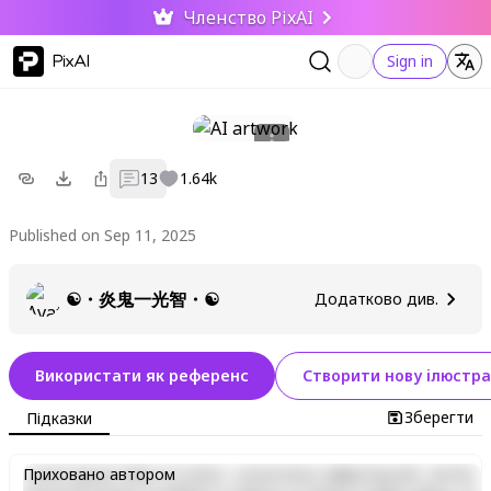
Членство PixAI
PixAI
Sign in
13
1.64k
Published on Sep 11, 2025
☯・炎鬼一光智・☯
Додатково див.
Використати як референс
Створити нову ілюстра
Зберегти
Підказки
Lorem ipsum dolor sit amet, consectetur adipiscing elit, sed do
Приховано автором