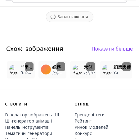
Завантаження
Схожі зображення
Показати більше
3
3
8
ᐟᐟ🌳⋆⁎
妖精
天使
幻想天使
"(∩>ω<∩)"
たなかゆい
たなや
Yu
СТВОРИТИ
ОГЛЯД
Генератор зображень ШІ
Трендові теги
ШІ-генератор анімації
Рейтинг
Панель інструментів
Ринок Моделей
Тематичні генератори
Конкурс