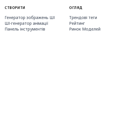
СТВОРИТИ
ОГЛЯД
Генератор зображень ШІ
Трендові теги
ШІ-генератор анімації
Рейтинг
Панель інструментів
Ринок Моделей
Тематичні генератори
Конкурс
Навчання LoRA
Новини
Агент Mio.2
Studio
ПРО НАС
ЦІНИ ТА ДОВІДКА
Guide
Членство
Як користуватися PixAI
Пакети кредитів
Tsubaki.2
Контакти
МОБІЛЬНИЙ ДОДАТОК
Знайомство з Mio
Правила контенту
App Store
Google Play
©
2026
PixAI