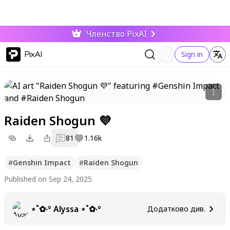
Членство PixAI
PixAI
Sign in
Raiden Shogun 💜
81
1.16k
#
Genshin Impact
#
Raiden Shogun
Published on Sep 24, 2025
⋆˚✿˖° Alyssa ⋆˚✿˖°
Додатково див.