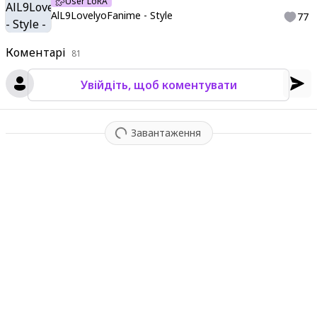
User LoRA
AlL9LovelyoFanime - Style
77
Коментарі
81
Увійдіть, щоб коментувати
Завантаження