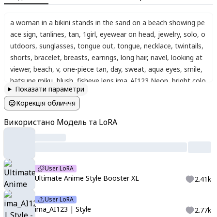
a woman in a bikini stands in the sand on a beach showing pe
ace sign
,
tanlines
,
tan
,
1girl
,
eyewear on head
,
jewelry
,
solo
,
o
utdoors
,
sunglasses
,
tongue out
,
tongue
,
necklace
,
twintails
,
shorts
,
bracelet
,
breasts
,
earrings
,
long hair
,
navel
,
looking at
viewer
,
beach
,
v
,
one-piece tan
,
day
,
sweat
,
aqua eyes
,
smile
,
hatsune miku
,
blush
,
fisheye lens
,
ima_AI123
,
Neon
,
bright colo
Показати параметри
rs
,
bright shadows.
,
((Anime illustration)) ((Incarnate detail))
Корекція обличчя
((Masterpiece)) ((Highest quality))
Використано Модель та LoRA
User LoRA
Ultimate Anime Style Booster XL
2.41k
User LoRA
ima_AI123 | Style
2.77k