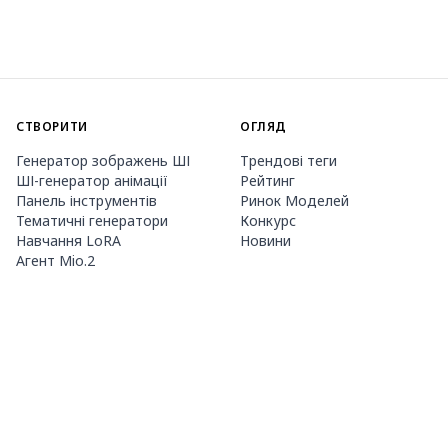
СТВОРИТИ
ОГЛЯД
Генератор зображень ШІ
Трендові теги
ШІ-генератор анімації
Рейтинг
Панель інструментів
Ринок Моделей
Тематичні генератори
Конкурс
Навчання LoRA
Новини
Агент Mio.2
ПРО НАС
ЦІНИ ТА ДОВІДКА
Guide
Членство
Як користуватися PixAI
Пакети кредитів
Tsubaki.2
Контакти
МОБІЛЬНИЙ ДОДАТОК
Знайомство з Mio
Правила контенту
App Store