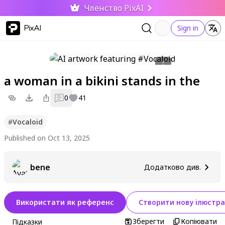
Членство PixAI
PixAI
Sign in
a woman in a bikini stands in the
0
41
#
Vocaloid
Published on Oct 13, 2025
bene
Додатково див.
Використати як референс
Створити нову ілюстра
Зберегти
Копіювати
Підказки