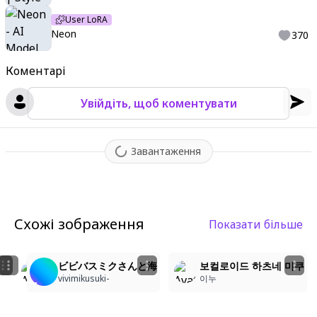
User LoRA
Neon
370
Коментарі
Увійдіть, щоб коментувати
Завантаження
Схожі зображення
Показати більше
5
2
2
3
青髪ビーチガール！夏の日差しと風を感じて
보컬로이드 하츠네 미쿠 해변
ビビバスミクさんと海
보컬로이드 하츠네 미쿠
Yuki
이누
vivimikusuki-
이누