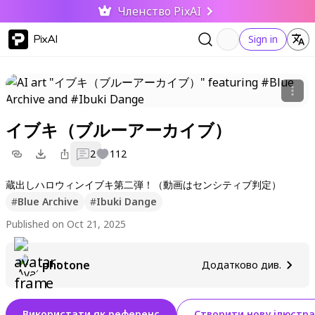
Членство PixAI
PixAI
Sign in
イブキ（ブルーアーカイブ）
2
112
蔵出しハロウィンイブキ第二弾！（動画はセンシティブ判定）
#
Blue Archive
#
Ibuki Dange
Published on Oct 21, 2025
photone
Додатково див.
Використати як референс
Створити нову ілюстра