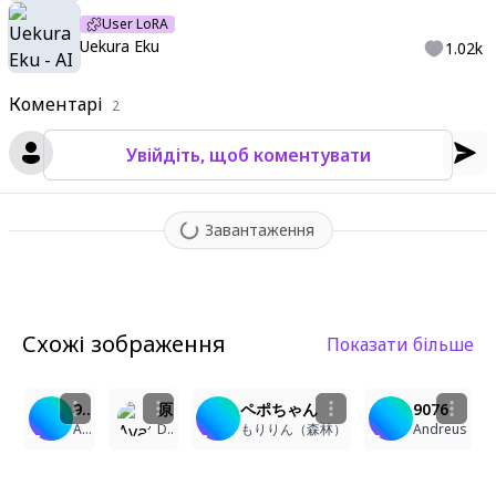
User LoRA
Uekura Eku
1.02k
Коментарі
2
Увійдіть, щоб коментувати
Завантаження
Схожі зображення
Показати більше
2
23
1
1
24
9074
原神 胡桃 コウモリ 衣装チェンジ ハロウィン
ペポちゃん
9076
Andreus
Dolphin
もりりん（森林）
Andreus