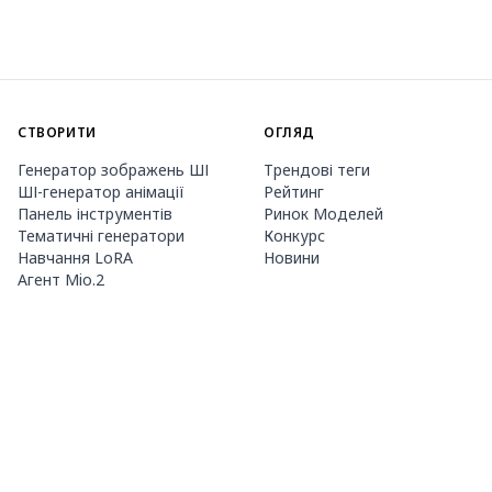
СТВОРИТИ
ОГЛЯД
Генератор зображень ШІ
Трендові теги
ШІ-генератор анімації
Рейтинг
Панель інструментів
Ринок Моделей
Тематичні генератори
Конкурс
Навчання LoRA
Новини
Агент Mio.2
ПРО НАС
ЦІНИ ТА ДОВІДКА
Guide
Членство
Як користуватися PixAI
Пакети кредитів
Tsubaki.2
Контакти
МОБІЛЬНИЙ ДОДАТОК
Знайомство з Mio
Правила контенту
App Store