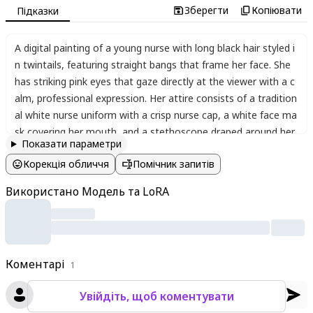
Зберегти
Копіювати
Підказки
A digital painting of a young nurse with long black hair styled i
n twintails
,
featuring straight bangs that frame her face. She
has striking pink eyes that gaze directly at the viewer with a c
alm
,
professional expression. Her attire consists of a tradition
al white nurse uniform with a crisp nurse cap
,
a white face ma
sk covering her mouth
,
and a stethoscope draped around her
Показати параметри
neck. She wears delicate gold earrings and a small bandaid on
Корекція обличчя
Помічник запитів
her cheek
,
adding subtle details to her appearance. In her glov
ed hand
,
she holds a syringe carefully
,
suggesting a medical se
Використано Модель та LoRA
tting. The background is softly blurred
,
emphasizing the chara
cter
,
with faint hints of a sterile hospital environment. The art
work has a polished anime-inspired style
,
with smooth shadin
g and intricate details on her uniform folds
,
jewelry
,
and the re
Коментарі
flective surface of the syringe.
1
Увійдіть, щоб коментувати