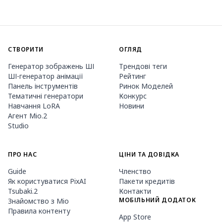
СТВОРИТИ
ОГЛЯД
Генератор зображень ШІ
Трендові теги
ШІ-генератор анімації
Рейтинг
Панель інструментів
Ринок Моделей
Тематичні генератори
Конкурс
Навчання LoRA
Новини
Агент Mio.2
Studio
ПРО НАС
ЦІНИ ТА ДОВІДКА
Guide
Членство
Як користуватися PixAI
Пакети кредитів
Tsubaki.2
Контакти
МОБІЛЬНИЙ ДОДАТОК
Знайомство з Mio
Правила контенту
App Store