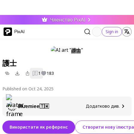
Членство PixAI
PixAI
Sign in
護士
1
183
Published on Oct 24, 2025
Bluemiee🇹🇼
Додатково див.
Використати як референс
Створити нову ілюстра