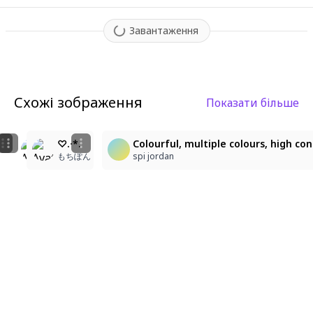
Завантаження
Схожі зображення
Показати більше
22
2
22
💉︎💕
1girl, masterpiece, best quality, ultra detailed, long
♡.·*.
Colourful, multiple colours, high con
もちぽん
のあ
もちぽん
spi jordan