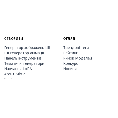
СТВОРИТИ
ОГЛЯД
Генератор зображень ШІ
Трендові теги
ШІ-генератор анімації
Рейтинг
Панель інструментів
Ринок Моделей
Тематичні генератори
Конкурс
Навчання LoRA
Новини
Агент Mio.2
Studio
ПРО НАС
ЦІНИ ТА ДОВІДКА
Guide
Членство
Як користуватися PixAI
Пакети кредитів
Tsubaki.2
Контакти