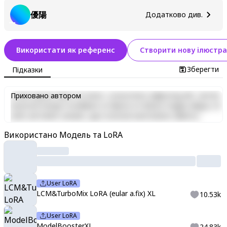
優陽
Додатково див.
Використати як референс
Створити нову ілюстра
Зберегти
Підказки
Lorem ipsum dolor sit amet, consectetur adipiscing elit, sed do
Приховано автором
eiusmod tempor incididunt ut labore et dolore magna aliqua. Ut
enim ad minim veniam, quis nostrud exercitation ullamco
laboris nisi ut aliquip ex ea commodo consequat. Duis aute irure
Використано Модель та LoRA
dolor in reprehenderit in voluptate velit esse cillum dolore eu
fugiat nulla pariatur. Excepteur sint occaecat cupidatat non
proident, sunt in culpa qui officia deserunt mollit anim id est
laborum.
User LoRA
LCM&TurboMix LoRA (eular a.fix) XL
10.53k
User LoRA
ModelBoosterXL
24.83k