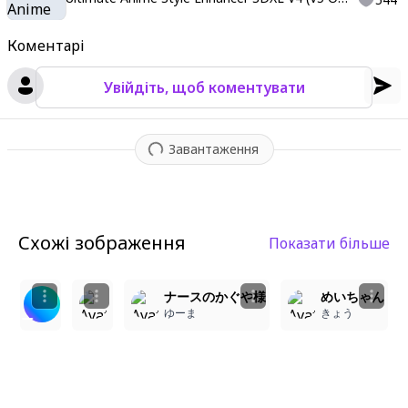
Коментарі
Увійдіть, щоб коментувати
Завантаження
Схожі зображення
Показати більше
9
2
2
看護師の少女が魅せる魅惑の眼差し
ナースのかぐや様
めいちゃん
かたつむり
ぽよぽよ(美少女好きなの)
ゆーま
きょう