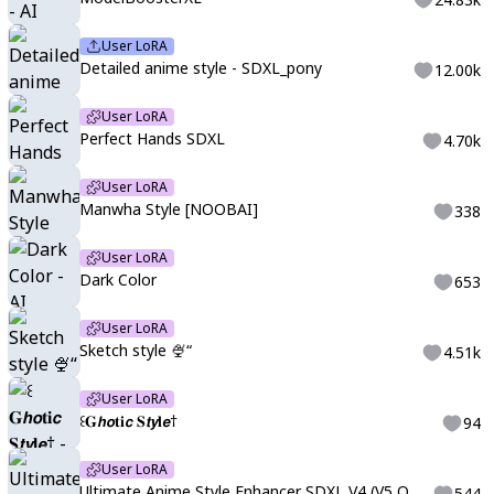
User LoRA
Detailed anime style - SDXL_pony
12.00k
User LoRA
Perfect Hands SDXL
4.70k
User LoRA
Manwha Style [NOOBAI]
338
User LoRA
Dark Color
653
User LoRA
Sketch style 🍨“
4.51k
User LoRA
꒰ㅤ𝐆𝙝𝙤𝐭𝐢𝙘 𝐒𝙩𝙮𝐥𝙚ㅤ†
94
User LoRA
Ultimate Anime Style Enhancer SDXL V4 (V5 OUT NOW LINK IN DESC)
544