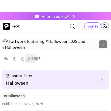
Членство PixAI
PixAI
Sign in
0
3
Contest Entry
Halloween
#
Halloween
Published on Nov 2, 2025