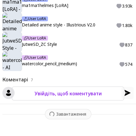
ma1ma1helmes [LoRA]
3.93k
User LoRA
Detailed anime style - Illustrious V2.0
1.80k
User LoRA
JutweSD_ZC Style
837
User LoRA
watercolor_pencil_(medium)
574
Коментарі
7
Увійдіть, щоб коментувати
Завантаження