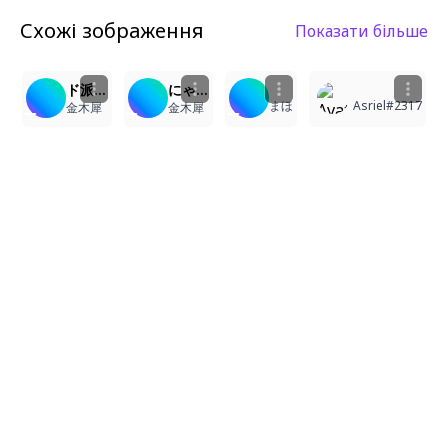
Схожі зображення
Показати більше
5
3
1
3
ド派手にかますぞ～
にゃはっ☆
まほ
Asriel#2317
金木犀
金木犀