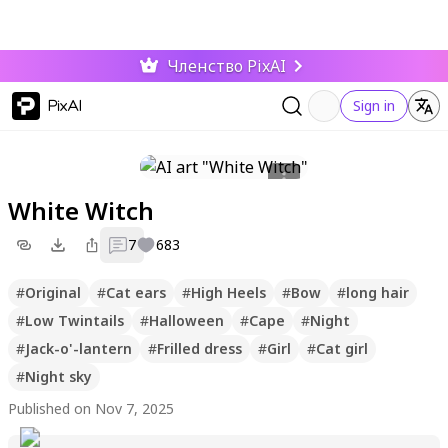
Членство PixAI
PixAI
Sign in
White Witch
7
683
#
Original
#
Cat ears
#
High Heels
#
Bow
#
long hair
#
Low Twintails
#
Halloween
#
Cape
#
Night
#
Jack-o'-lantern
#
Frilled dress
#
Girl
#
Cat girl
#
Night sky
Published on Nov 7, 2025