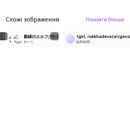
Схожі зображення
Показати більше
3
2
elf🌿
新緑のエルフ少女1
新緑のエルフ少女2
1girl, rukkhadevata\(gensh
Leo
れーじ
れーじ
如风如雨