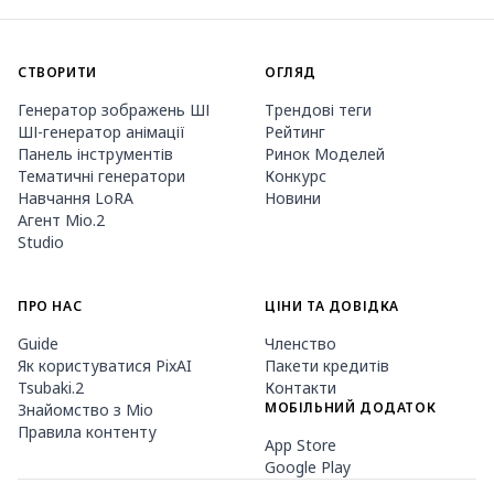
СТВОРИТИ
ОГЛЯД
Генератор зображень ШІ
Трендові теги
ШІ-генератор анімації
Рейтинг
Панель інструментів
Ринок Моделей
Тематичні генератори
Конкурс
Навчання LoRA
Новини
Агент Mio.2
Studio
ПРО НАС
ЦІНИ ТА ДОВІДКА
Guide
Членство
Як користуватися PixAI
Пакети кредитів
Tsubaki.2
Контакти
МОБІЛЬНИЙ ДОДАТОК
Знайомство з Mio
Правила контенту
App Store
Google Play