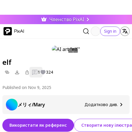
Членство PixAI
PixAI
Sign in
elf
1
324
Published on Nov 9, 2025
メリィ/Mary
Додатково див.
Використати як референс
Створити нову ілюстра